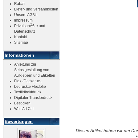
Rabatt
Liefer- und Versandkosten
Unsere AGB's
Impressum
PrivatsphÃ€re und
Datenschutz
Kontakt
Sitemap
Informationen
Anleitung zur
Selbstgestaltung von
Aufklebern und Etiketten
Flex-/Flockdruck
bedruckte Flexfolie
Textildirektdruck
Digitaler Transferdruck
Besticken
Wall Art Cal
Bewertungen
Diesen Artikel haben wir am Do