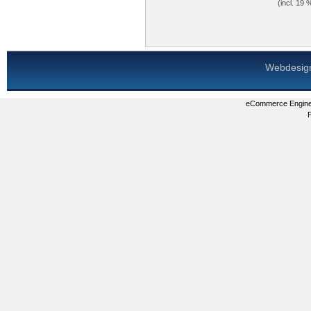
(incl. 19
Webdesig
eCommerce Engin
P