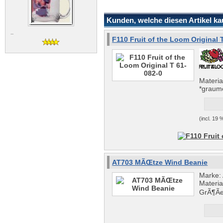
Kunden, welche diesen Artikel kau
..
F110 Fruit of the Loom Original 
Materi
*graum
(incl. 19
AT703 MÃŒtze Wind Beanie
Marke: 
Materia
GrÃ¶Ã