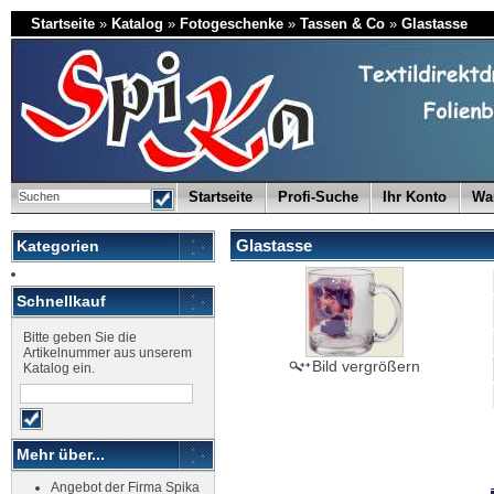
Startseite
»
Katalog
»
Fotogeschenke
»
Tassen & Co
»
Glastasse
Startseite
Profi-Suche
Ihr Konto
Wa
Glastasse
Kategorien
Schnellkauf
Bitte geben Sie die
Artikelnummer aus unserem
Bild vergrößern
Katalog ein.
Mehr über...
Angebot der Firma Spika