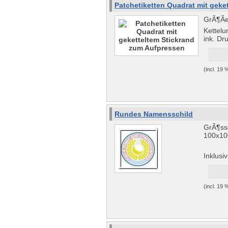
Patchetiketten Quadrat mit geke
GrÃ¶Ã
Kettelu
ink. Dr
(incl. 19
Rundes Namensschild
GrÃ¶ss
100x1
Inklusi
(incl. 19