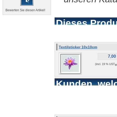
Bewerten Sie diesen Artikel!
Dieses Produk
kompatibel z
Textilsticker 10x10cm
7,00
(incl. 19 % UST
e
Kunden, welc
kauften, hab
Artikel gekau