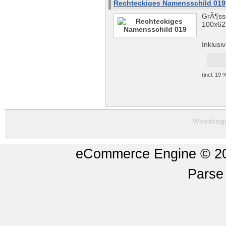
Rechteckiges Namensschild 019
GrÃ¶ss
100x6
Inklus
(incl. 19
Webdesig
eCommerce Engine © 
Parse