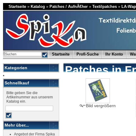
Startseite
»
Katalog
»
Patches / AufnÃ€her
»
Textilpatches
»
LA-Wap
Startseite
Profi-Suche
Ihr Konto
Wa
Patches in F
Kategorien
Schnellkauf
Bitte geben Sie die
Artikelnummer aus unserem
Katalog ein.
Bild vergrößern
Mehr über...
Angebot der Firma Spika