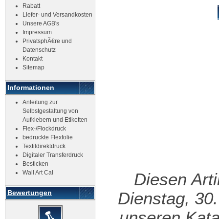
Rabatt
Liefer- und Versandkosten
Unsere AGB's
Impressum
PrivatsphÃ€re und
Datenschutz
Kontakt
Sitemap
Informationen
Anleitung zur
Selbstgestaltung von
Aufklebern und Etiketten
Flex-/Flockdruck
bedruckte Flexfolie
Textildirektdruck
Digitaler Transferdruck
Besticken
Wall Art Cal
Diesen Art
Bewertungen
Dienstag, 30
unseren Kat