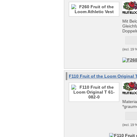
Mit Bel
Gleichf
Doppel
(incl. 19
F110 Fruit of the Loom Original 
Materi
*graum
(incl. 19