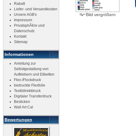
Rabatt
Liefer- und Versandkosten
Bild vergrößern
Unsere AGB's
Impressum
PrivatsphÃ€re und
Datenschutz
Kontakt
Sitemap
Informationen
Anleitung zur
Selbstgestaltung von
Aufklebern und Etiketten
Flex-/Flockdruck
bedruckte Flexfolie
Textildirektdruck
Digitaler Transferdruck
Besticken
Wall Art Cal
Bewertungen