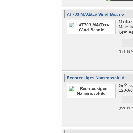
AT703 MÃŒtze Wind Beanie
Marke: 
Materia
GrÃ¶Ã
(incl. 19
Rechteckiges Namensschild
GrÃ¶ss
120x6
(incl. 19