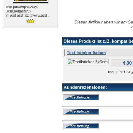
asd [url=http://www-
.asd.net]asd[/u-
rl] asd asd http://www.asd ..
Diesen Artikel haben wir am S
Dieses Produkt ist z.B. kompatibe
Textilsticker 5x5cm
4,80
(incl. 19 % UST
e
Kundenrezensionen: