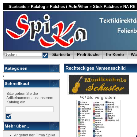
Startseite
»
Katalog
»
Patches / AufnÃ€her
»
Stick Patches
»
NA-RE-
Startseite
Profi-Suche
Ihr Konto
Wa
Rechteckiges Namensschild
Kategorien
Schnellkauf
Bitte geben Sie die
Bild vergrößern
Artikelnummer aus unserem
Katalog ein.
Mehr über...
Angebot der Firma Spika