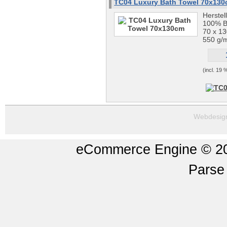
TC04 Luxury Bath Towel 70x13
Herstel
100% B
70 x 1
550 g/
(incl. 19
Webdesig
eCommerce Engine © 
Parse