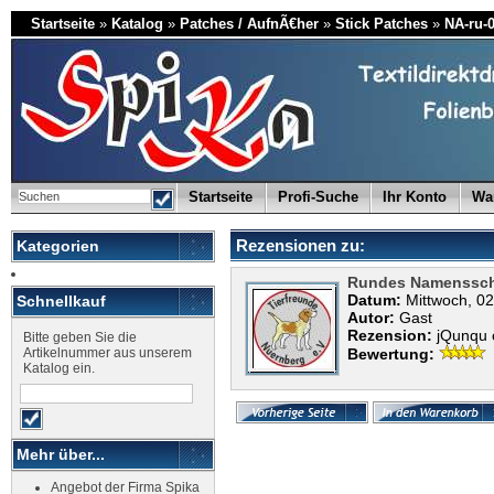
Startseite
»
Katalog
»
Patches / AufnÃ€her
»
Stick Patches
»
NA-ru-
Startseite
Profi-Suche
Ihr Konto
Wa
Rezensionen zu:
Kategorien
Rundes Namenssch
Datum:
Mittwoch, 02
Schnellkauf
Autor:
Gast
Rezension:
jQunqu 
Bitte geben Sie die
Artikelnummer aus unserem
Bewertung:
Katalog ein.
Mehr über...
Angebot der Firma Spika