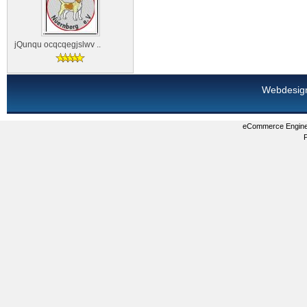
jQunqu ocqcqegjslwv ..
Webdesig
eCommerce Engin
P