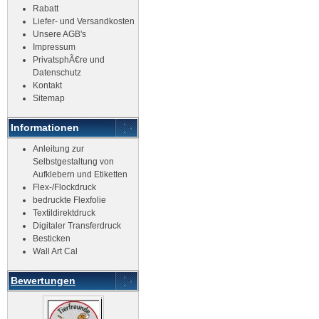
Rabatt
Liefer- und Versandkosten
Unsere AGB's
Impressum
PrivatsphÃ€re und
Datenschutz
Kontakt
Sitemap
Informationen
Anleitung zur
Selbstgestaltung von
Aufklebern und Etiketten
Flex-/Flockdruck
bedruckte Flexfolie
Textildirektdruck
Digitaler Transferdruck
Besticken
Wall Art Cal
Bewertungen