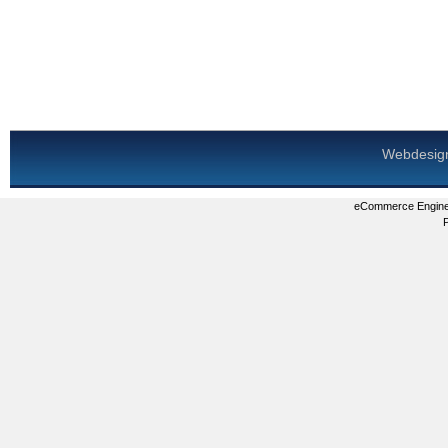
Webdesig
eCommerce Engin
P