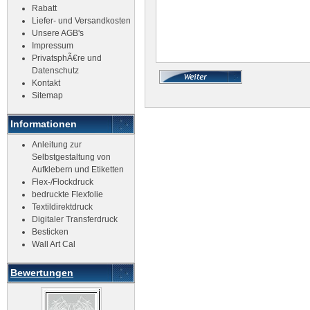
Rabatt
Liefer- und Versandkosten
Unsere AGB's
Impressum
PrivatsphÃ€re und
Datenschutz
Kontakt
Sitemap
Informationen
Anleitung zur
Selbstgestaltung von
Aufklebern und Etiketten
Flex-/Flockdruck
bedruckte Flexfolie
Textildirektdruck
Digitaler Transferdruck
Besticken
Wall Art Cal
Bewertungen