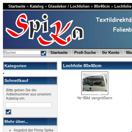
Startseite
»
Katalog
»
Glasdekor / Lochfolien
»
80x40cm
»
Lochfoli
Startseite
Profi-Suche
Ihr Konto
Wa
Lochfolie 80x40cm
Kategorien
Schnellkauf
Bitte geben Sie die
Artikelnummer aus unserem
Bild vergrößern
Katalog ein.
Mehr über...
Angebot der Firma Spika