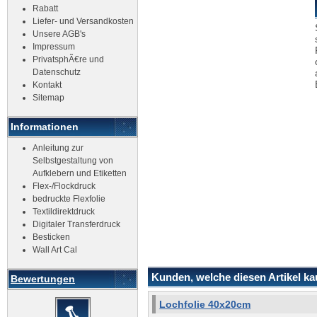
Rabatt
Liefer- und Versandkosten
Unsere AGB's
Impressum
PrivatsphÃ€re und
Datenschutz
Kontakt
Sitemap
Informationen
Anleitung zur
Selbstgestaltung von
Aufklebern und Etiketten
Flex-/Flockdruck
bedruckte Flexfolie
Textildirektdruck
Digitaler Transferdruck
Besticken
Wall Art Cal
Kunden, welche diesen Artikel kau
Bewertungen
Lochfolie 40x20cm