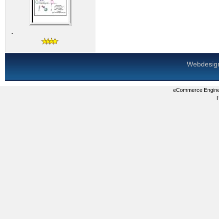
..
Webdesig
eCommerce Engin
P