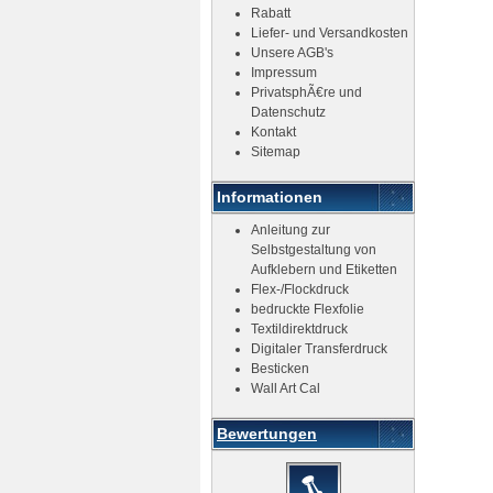
Rabatt
Liefer- und Versandkosten
Unsere AGB's
Impressum
PrivatsphÃ€re und
Datenschutz
Kontakt
Sitemap
Informationen
Anleitung zur
Selbstgestaltung von
Aufklebern und Etiketten
Flex-/Flockdruck
bedruckte Flexfolie
Textildirektdruck
Digitaler Transferdruck
Besticken
Wall Art Cal
Bewertungen