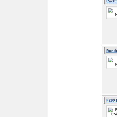
Recht
Runde
F260 