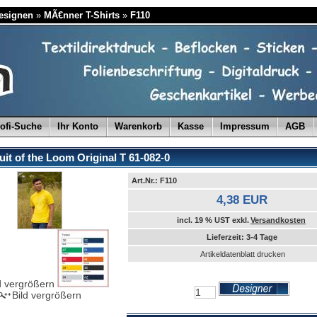
designen
»
MÃ€nner T-Shirts
»
F110
ofi-Suche
Ihr Konto
Warenkorb
Kasse
Impressum
AGB
uit of the Loom Original T 61-082-0
Art.Nr.: F110
4,38 EUR
incl. 19 % UST exkl.
Versandkosten
Lieferzeit: 3-4 Tage
Artikeldatenblatt drucken
d vergrößern
Bild vergrößern