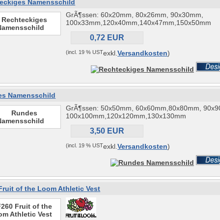
eckiges Namensschild
GrÃ¶ssen: 60x20mm, 80x26mm, 90x30mm,
100x33mm,120x40mm,140x47mm,150x50mm
0,72 EUR
(incl. 19 % UST
exkl.
Versandkosten
)
s Namensschild
GrÃ¶ssen: 50x50mm, 60x60mm,80x80mm, 90x
100x100mm,120x120mm,130x130mm
3,50 EUR
(incl. 19 % UST
exkl.
Versandkosten
)
Fruit of the Loom Athletic Vest