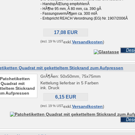
- HandspÃŒlung empfohlen
Â
- HÃ¶he 95 mm, Ã 80 mm, ca. 390 g
Â
- FassungsvermÃ¶gen ca. 300 ml
Â
- Entspricht REACH Verordnung (EG) Nr. 1907/2006
Â
17,08 EUR
(incl. 19 % UST
exkl.
Versandkosten
)
etiketten Quadrat mit geketteltem Stickrand zum Aufpressen
GrÃ¶Ãen: 50x50mm, 75x75mm
Kettelung lieferbar in 5 Farben
ink. Druck
6,15 EUR
(incl. 19 % UST
exkl.
Versandkosten
)