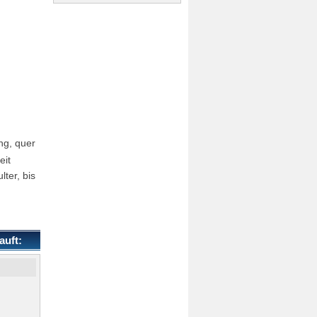
ng, quer
eit
ter, bis
auft: