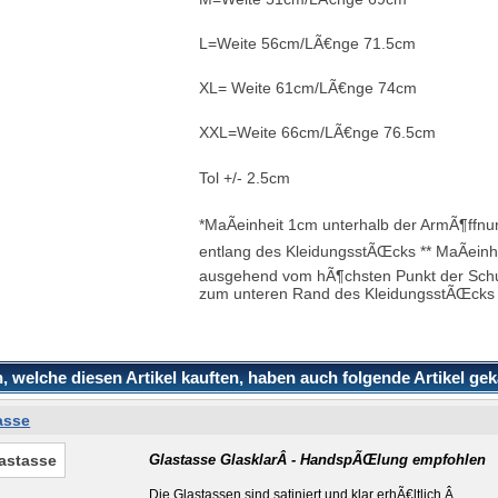
L=Weite 56cm/LÃ€nge 71.5cm
XL= Weite 61cm/LÃ€nge 74cm
XXL=Weite 66cm/LÃ€nge 76.5cm
Tol +/- 2.5cm
*MaÃeinheit 1cm unterhalb der ArmÃ¶ffnu
entlang des KleidungsstÃŒcks ** MaÃeinh
ausgehend vom hÃ¶chsten Punkt der Schul
zum unteren Rand des KleidungsstÃŒcks
 welche diesen Artikel kauften, haben auch folgende Artikel gek
asse
Glastasse GlasklarÂ - HandspÃŒlung empfohlen
Die Glastassen sind satiniert und klar erhÃ€ltlich.
Â