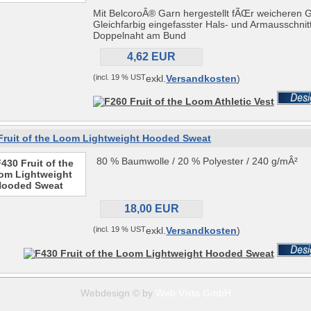
Mit BelcoroÂ® Garn hergestellt fÃŒr weicheren Gr
Gleichfarbig eingefasster Hals- und Armausschnitt
Doppelnaht am Bund
4,62 EUR
(incl. 19 % UST
exkl.
Versandkosten
)
Fruit of the Loom Lightweight Hooded Sweat
80 % Baumwolle / 20 % Polyester / 240 g/mÂ²
18,00 EUR
(incl. 19 % UST
exkl.
Versandkosten
)
Webdesign © by
Web Vista GmbH