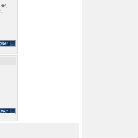
iff,
,