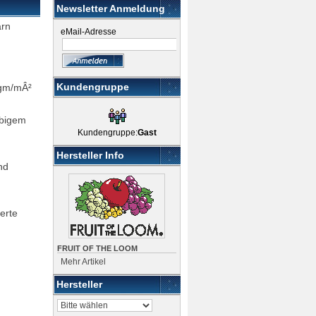
Newsletter Anmeldung
arn
eMail-Adresse
r
Kundengruppe
5gm/mÂ²
rbigem
Kundengruppe:
Gast
Hersteller Info
nd
erte
FRUIT OF THE LOOM
Mehr Artikel
Hersteller