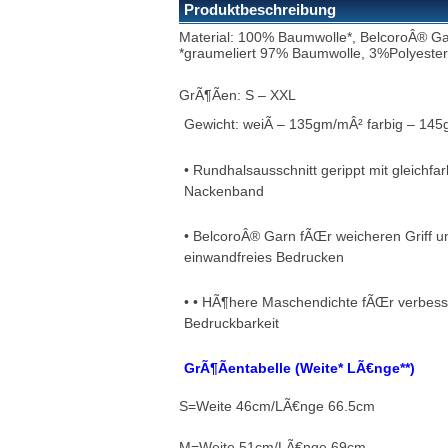
Produktbeschreibung
Material: 100% Baumwolle*, BelcoroÂ® G
*graumeliert 97% Baumwolle, 3%Polyeste
GrÃ¶Ãen: S – XXL
Gewicht: weiÃ – 135gm/mÂ² farbig – 14
• Rundhalsausschnitt gerippt mit gleichfa
Nackenband
• BelcoroÂ® Garn fÃŒr weicheren Griff u
einwandfreies Bedrucken
• • HÃ¶here Maschendichte fÃŒr verbess
Bedruckbarkeit
GrÃ¶Ãentabelle (Weite* LÃ€nge**)
S=Weite 46cm/LÃ€nge 66.5cm
M=Weite 51cm/LÃ€nge 69cm