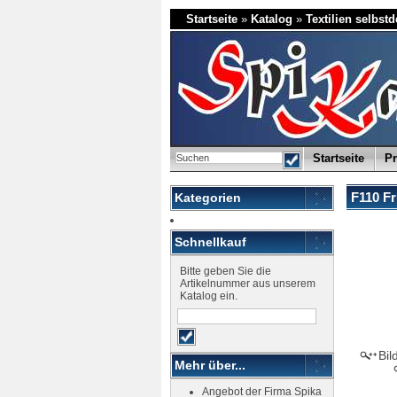
Startseite
»
Katalog
»
Textilien selbst
Startseite
Pr
F110 Fr
Kategorien
Schnellkauf
Bitte geben Sie die
Artikelnummer aus unserem
Katalog ein.
Bil
Mehr über...
Angebot der Firma Spika