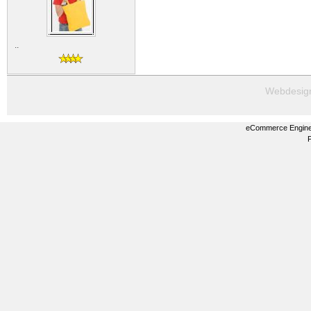
..
Webdesig
eCommerce Engin
P