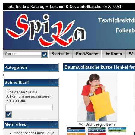
Startseite
»
Katalog
»
Taschen & Co.
»
Stofftaschen
»
XT002f
Startseite
Profi-Suche
Ihr Konto
Wa
Baumwolltasche kurze Henkel far
Kategorien
Schnellkauf
Bitte geben Sie die
Artikelnummer aus unserem
Katalog ein.
Mehr über...
Bild vergrößern
Angebot der Firma Spika