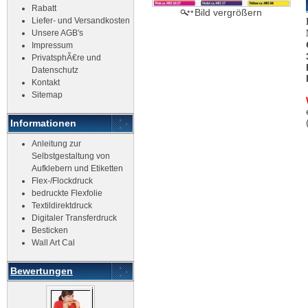
Rabatt
Bild vergrößern
Liefer- und Versandkosten
Unsere AGB's
Impressum
PrivatsphÃ€re und
Datenschutz
Kontakt
Sitemap
Informationen
Anleitung zur
Selbstgestaltung von
Aufklebern und Etiketten
Flex-/Flockdruck
bedruckte Flexfolie
Textildirektdruck
Digitaler Transferdruck
Besticken
Wall Art Cal
Bewertungen