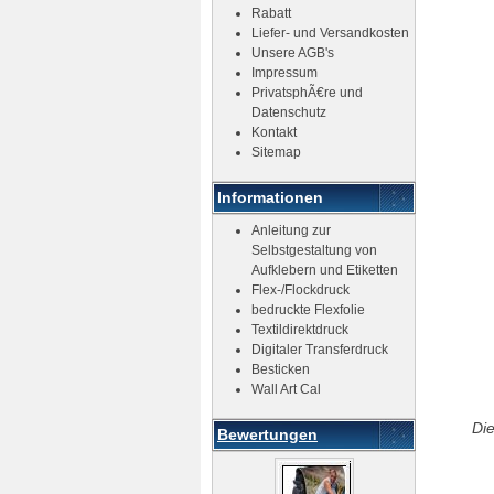
Rabatt
Liefer- und Versandkosten
Unsere AGB's
Impressum
PrivatsphÃ€re und
Datenschutz
Kontakt
Sitemap
Informationen
Anleitung zur
Selbstgestaltung von
Aufklebern und Etiketten
Flex-/Flockdruck
bedruckte Flexfolie
Textildirektdruck
Digitaler Transferdruck
Besticken
Wall Art Cal
Die
Bewertungen