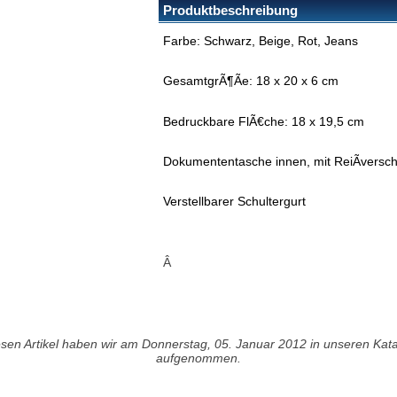
Produktbeschreibung
Farbe: Schwarz, Beige, Rot, Jeans
GesamtgrÃ¶Ãe: 18 x 20 x 6 cm
Bedruckbare FlÃ€che: 18 x 19,5 cm
Dokumententasche innen, mit ReiÃversch
Verstellbarer Schultergurt
Â
sen Artikel haben wir am Donnerstag, 05. Januar 2012 in unseren Kat
aufgenommen.