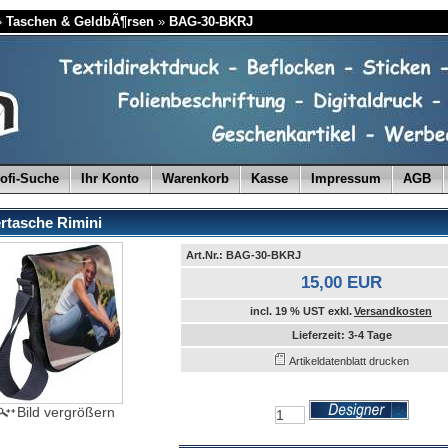
»
Taschen & GeldbÃ¶rsen
»
BAG-30-BKRJ
ofi-Suche
Ihr Konto
Warenkorb
Kasse
Impressum
AGB
rtasche Rimini
Art.Nr.: BAG-30-BKRJ
15,00 EUR
incl. 19 % UST exkl.
Versandkosten
Lieferzeit: 3-4 Tage
Artikeldatenblatt drucken
Bild vergrößern